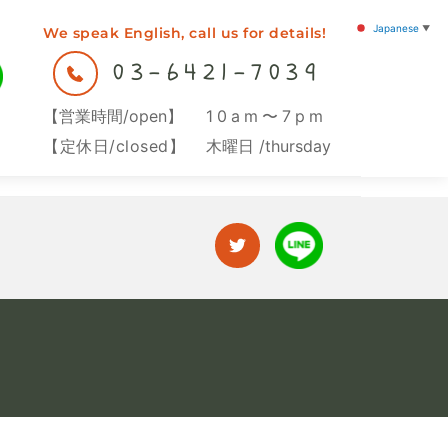
Japanese
▼
We speak English, call us for details!
We speak English, call us for details!
03-6421-7039
03-6421-7039
【営業時間/open】
10am〜7pm
【営業時間/open】
10am〜7pm
【定休日/closed】
木曜日 /thursday
【定休日/closed】
木曜日 /thursday