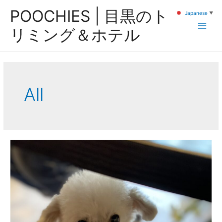
内
POOCHIES | 目黒のト
Japanese
▼
容
を
リミング＆ホテル
Main
ス
キ
Men
ッ
プ
All