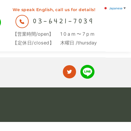
Japanese
▼
We speak English, call us for details!
We speak English, call us for details!
03-6421-7039
03-6421-7039
【営業時間/open】
10am〜7pm
【営業時間/open】
10am〜7pm
【定休日/closed】
木曜日 /thursday
【定休日/closed】
木曜日 /thursday