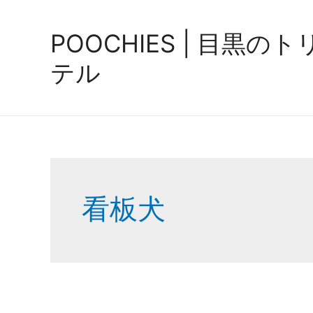
内
容
POOCHIES | 目黒
を
ス
テル
キ
ッ
プ
看板犬