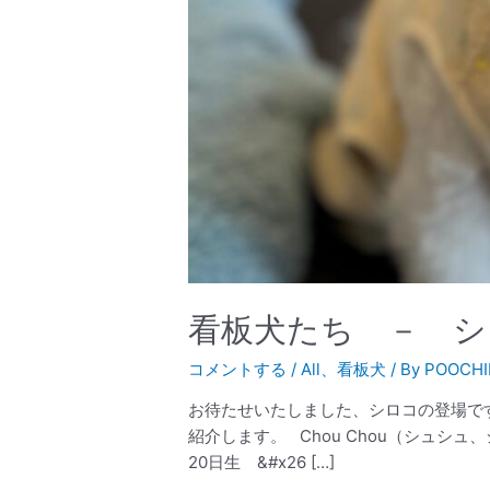
看板犬たち － シ
コメントする
/
All
、
看板犬
/ By
POOCHI
お待たせいたしました、シロコの登場で
紹介します。 Chou Chou（シュシュ
20日生 &#x26 […]